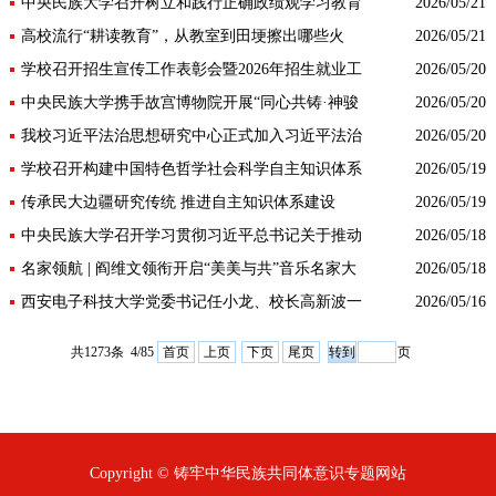
家哲学社会科学文献中心2025年​度高校学报最受欢
中央民族大学召开树立和践行正确政绩观学习教育
2026/05/21
迎期刊
推进会
高校流行“耕读教育”，从教室到田埂擦出哪些火
2026/05/21
花？
学校召开招生宣传工作表彰会暨2026年招生就业工
2026/05/20
作推进会
中央民族大学携手故宫博物院开展“同心共铸·神骏
2026/05/20
新传”青年文化共创计划
我校习近平法治思想研究中心正式加入习近平法治
2026/05/20
思想高校协同研究机制
学校召开构建中国特色哲学社会科学自主知识体系
2026/05/19
的实践与探索暨有组织科研攻坚任务部署会
传承民大边疆研究传统 推进自主知识体系建设
2026/05/19
《民大边疆研究名家文存》发布会在京举行
中央民族大学召开学习贯彻习近平总书记关于推动
2026/05/18
哲学社会科学高质量发展重要指示精神学习座谈会
名家领航 | 阎维文领衔开启“美美与共”音乐名家大
2026/05/18
讲坛首场学术盛宴
西安电子科技大学党委书记任小龙、校长高新波一
2026/05/16
行来校调研
共1273条 4/85
首页
上页
下页
尾页
页
Copyright © 铸牢中华民族共同体意识专题网站