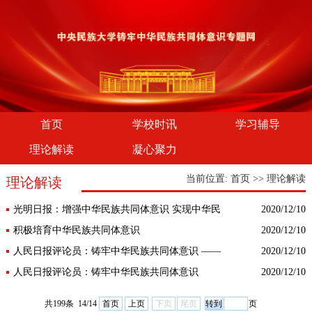
首页
学校时讯
学习辅导
理论解读
凝心聚力
当前位置:
首页
>>
理论解读
理论解读
光明日报：增强中华民族共同体意识 实现中华民
2020/12/10
族伟大复兴
积极培育中华民族共同体意识
2020/12/10
人民日报评论员：铸牢中华民族共同体意识 ——
2020/12/10
论学习贯彻习近平总书记在中央第七次西藏工作座
人民日报评论员：铸牢中华民族共同体意识
2020/12/10
谈会上重要讲话
共199条 14/14
首页
上页
下页
尾页
页