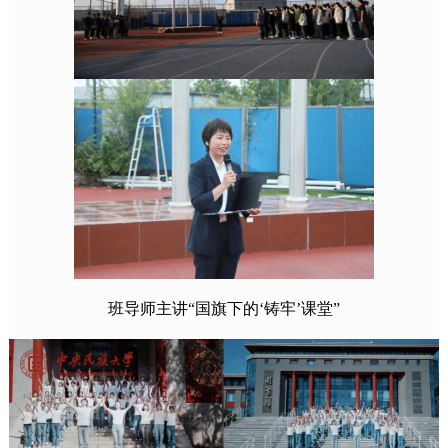
班导师主讲“国旗下的‘铸牢’课堂”