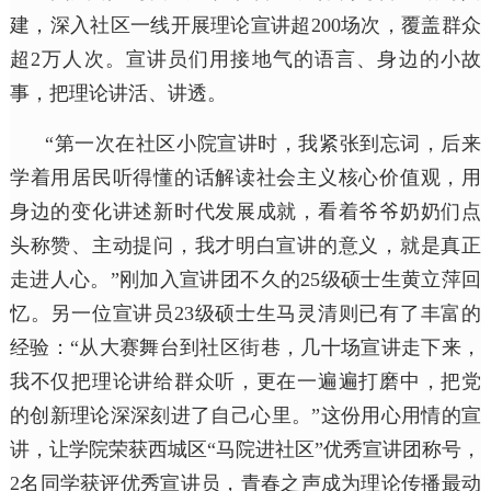
建，深入社区一线开展理论宣讲超200场次，覆盖群众
超2万人次。宣讲员们用接地气的语言、身边的小故
事，把理论讲活、讲透。
“第一次在社区小院宣讲时，我紧张到忘词，后来
学着用居民听得懂的话解读社会主义
核心价值观
，用
身边的变化讲述新时代发展成就，看着爷爷奶奶们点
头称赞、主动提问，我才明白宣讲的意义，就是真正
走进人心。”
刚加入宣讲团不久的25级硕士生黄立萍回
忆。另一位宣讲员23级硕士生马灵清则已有了丰富的
经验：“从大赛舞台到社区街巷，几十场宣讲走下来，
我不仅把理论讲给群众听，更在一遍遍打磨中，把党
的创新理论深深刻进了自己心里。”这份用心用情的宣
讲，让学院荣获西城区“马院进社区”优秀宣讲团称号，
2名同学获评优秀宣讲员，青春之声成为理论传播最动