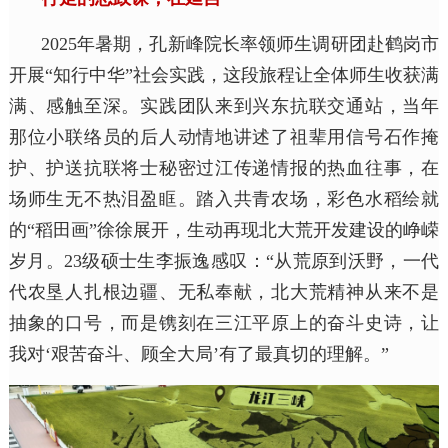
2025年暑期，孔新峰院长率领师生调研团赴鹤岗市
开展“知行中华”社会实践，这段旅程让全体师生收获满
满、感触至深。实践团队来到兴东抗联交通站，当年
那位小联络员的后人动情地讲述了祖辈用信号石作掩
护、护送抗联将士秘密过江传递情报的热血往事，在
场师生无不热泪盈眶。踏入共青农场，彩色水稻绘就
的“稻田画”徐徐展开，生动再现北大荒开发建设的峥嵘
岁月。23级硕士生李振逸感叹：“从荒原到沃野，一代
代农垦人扎根边疆、无私奉献，北大荒精神从来不是
抽象的口号，而是镌刻在三江平原上的奋斗史诗，让
我对‘艰苦奋斗、顾全大局’有了最真切的理解。”